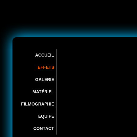
Aller au
Skip to
contenu
navigation
Accueil
»
Effets
principal
Vous
êtes ici
ACCUEIL
EFFETS
GALERIE
MATÉRIEL
FILMOGRAPHIE
ÉQUIPE
CONTACT