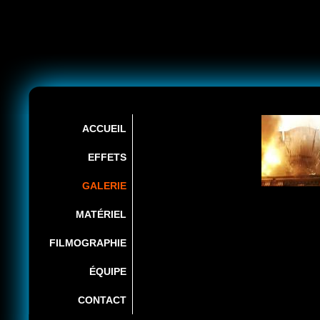
Aller au
Skip to
contenu
navigation
Accueil
»
Galerie
principal
Vous
êtes ici
ACCUEIL
EFFETS
GALERIE
MATÉRIEL
FILMOGRAPHIE
ÉQUIPE
CONTACT