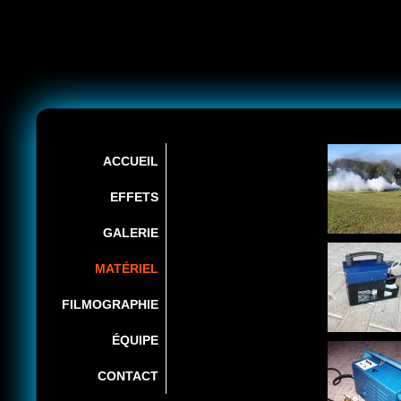
Aller au
Skip to
contenu
navigation
Accueil
»
Matériel
principal
Vous
êtes ici
ACCUEIL
EFFETS
GALERIE
MATÉRIEL
FILMOGRAPHIE
ÉQUIPE
CONTACT